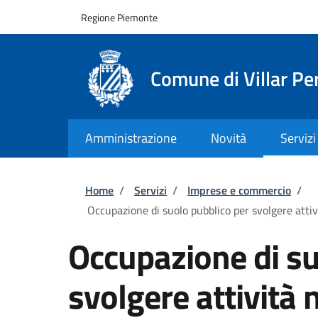
Salta al contenuto principale
Skip to footer content
Regione Piemonte
Comune di Villar Pe
Amministrazione
Novità
Servizi
Briciole di pane
Home
/
Servizi
/
Imprese e commercio
/
Occupazione di suolo pubblico per svolgere attiv
Occupazione di su
svolgere attività 