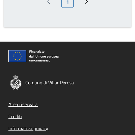
1
Pagina precedente
Prossima pagina
Comune di Villar Perosa
Footer menu
Area riservata
Crediti
Informativa privacy