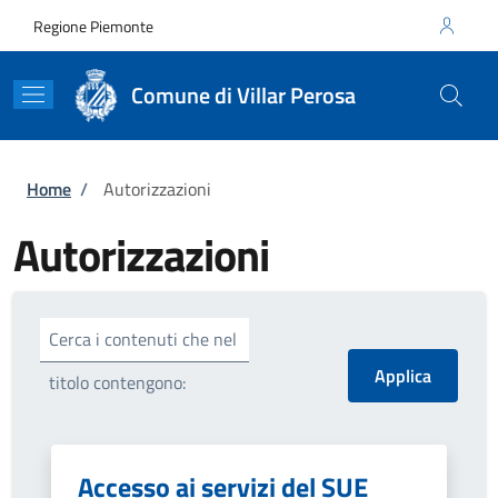
Salta al contenuto principale
Skip to footer content
Regione Piemonte
Comune di Villar Perosa
Briciole di pane
Home
/
Autorizzazioni
Autorizzazioni
Cerca i contenuti che nel
titolo contengono:
Accesso ai servizi del SUE