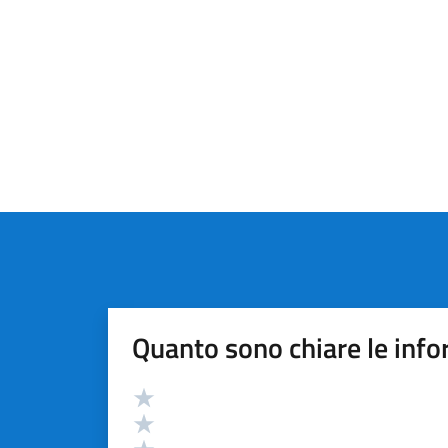
Quanto sono chiare le info
Valutazione
Valuta 5 stelle su 5
Valuta 4 stelle su 5
Valuta 3 stelle su 5