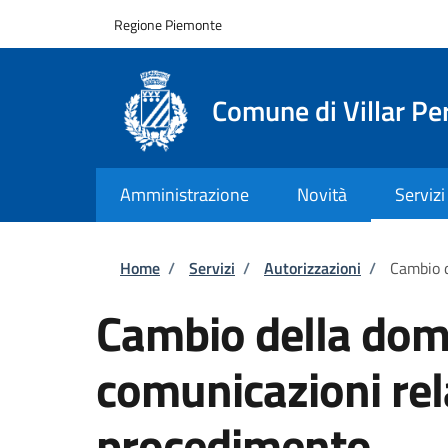
Salta al contenuto principale
Skip to footer content
Regione Piemonte
Comune di Villar Pe
Amministrazione
Novità
Servizi
Briciole di pane
Home
/
Servizi
/
Autorizzazioni
/
Cambio d
Cambio della domi
comunicazioni rel
procedimento