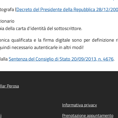
tografa (
Decreto del Presidente della Repubblica 28/12/2000
zionario
 della carta d'identità del sottoscrittore.
nica qualificata e la firma digitale sono per definizione ri
quindi necessario autenticarle in altri modi!
dalla
Sentenza del Consiglio di Stato 20/09/2013, n. 4676
.
llar Perosa
Informativa privacy
i
Prenotazione appuntamento