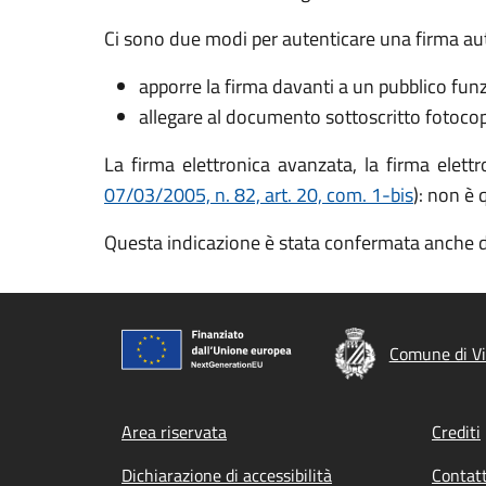
Ci sono due modi per autenticare una firma au
apporre la firma davanti a un pubblico fun
allegare al documento sottoscritto fotocopia
La firma elettronica avanzata, la firma elettro
07/03/2005, n. 82, art. 20, com. 1-bis
): non è 
Questa indicazione è stata confermata anche 
Comune di Vi
Footer menu
Area riservata
Crediti
Dichiarazione di accessibilità
Contatt