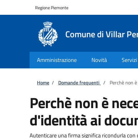
Salta al contenuto principale
Skip to footer content
Regione Piemonte
Comune di Villar Pe
Amministrazione
Novità
Servizi
Briciole di pane
Home
/
Domande frequenti
/
Perchè non è 
Perchè non è neces
d'identità ai docu
Autenticare una firma significa ricondurla con c