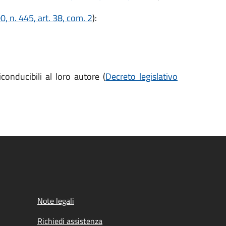
, n. 445, art. 38, com. 2
):
conducibili al loro autore (
Decreto legislativo
Note legali
Richiedi assistenza