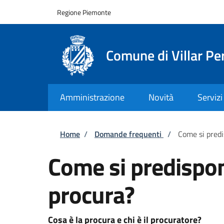
Salta al contenuto principale
Skip to footer content
Regione Piemonte
Comune di Villar Pe
Amministrazione
Novità
Servizi
Briciole di pane
Home
/
Domande frequenti
/
Come si predi
Come si predispon
procura?
Cosa è la procura e chi è il procuratore?