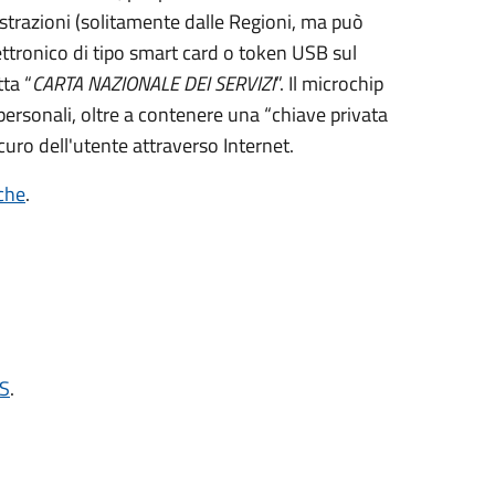
strazioni (solitamente dalle Regioni, ma può
ettronico di tipo
smart card
o t
oken USB
sul
ta “
CARTA NAZIONALE DEI SERVIZI
”.
Il microchip
personali, oltre a contenere una “chiave privata
curo dell'utente attraverso Internet.
iche
.
NS
.