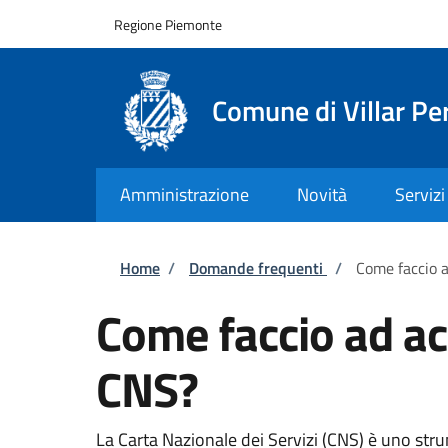
Salta al contenuto principale
Skip to footer content
Regione Piemonte
Comune di Villar Pe
Amministrazione
Novità
Servizi
Briciole di pane
Home
/
Domande frequenti
/
Come faccio a
Come faccio ad acc
CNS?
La Carta Nazionale dei Servizi (CNS) è uno strum