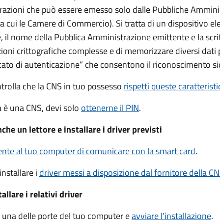
trazioni che può essere emesso solo dalle Pubbliche Ammini
 tra cui le Camere di Commercio).
Si tratta di un dispositivo el
 il nome della Pubblica Amministrazione emittente e la scrit
ioni crittografiche complesse e di memorizzare diversi dati 
cato di autenticazione” che consentono il riconoscimento si
ntrolla che la CNS in tuo possesso
rispetti queste caratterist
ia è una CNS, devi solo
ottenerne il PIN
.
che un lettore e installare i driver previsti
te al tuo computer di comunicare con la smart card
.
installare i
driver
messi a disposizione dal fornitore della C
llare i relativi driver
in una delle porte del tuo computer e
avviare l'installazione
.