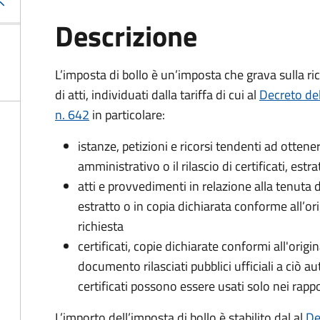
Descrizione
L’imposta di bollo è un’imposta che grava sulla ric
di atti, individuati dalla tariffa di cui al
Decreto de
n. 642
in particolare:
istanze, petizioni e ricorsi tendenti ad otte
amministrativo o il rilascio di certificati, estrat
atti e provvedimenti in relazione alla tenuta di
estratto o in copia dichiarata conforme all’or
richiesta
certificati, copie dichiarate conformi all'origi
documento rilasciati pubblici ufficiali a ciò aut
certificati possono essere usati solo nei rappor
L’importo dell’imposta di bollo è stabilito dal al
De