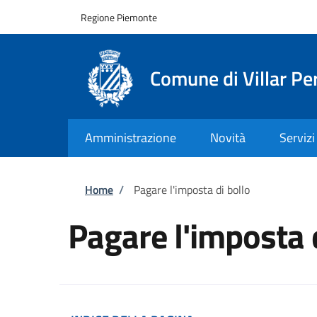
Salta al contenuto principale
Skip to footer content
Regione Piemonte
Comune di Villar Pe
Amministrazione
Novità
Servizi
Briciole di pane
Home
/
Pagare l'imposta di bollo
Pagare l'imposta 