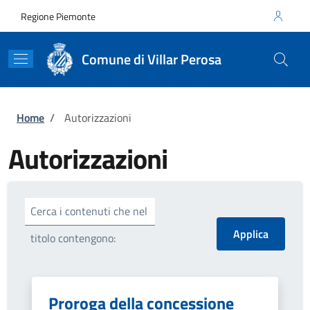
Salta al contenuto principale
Skip to footer content
Regione Piemonte
Comune di Villar Perosa
Briciole di pane
Home
/
Autorizzazioni
Autorizzazioni
Cerca i contenuti che nel
titolo contengono:
Proroga della concessione