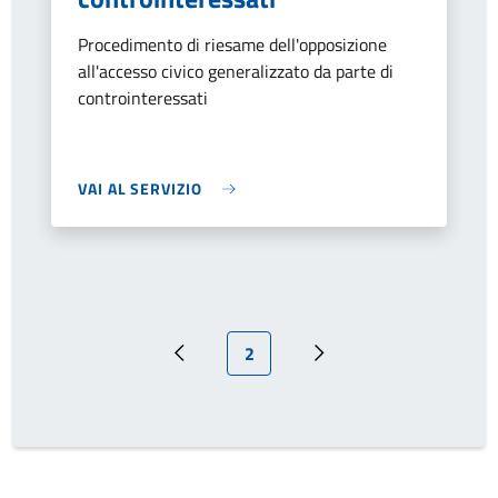
Procedimento di riesame dell'opposizione
all'accesso civico generalizzato da parte di
controinteressati
VAI AL SERVIZIO
Pagina attuale
2
Pagina precedente
Prossima pagina